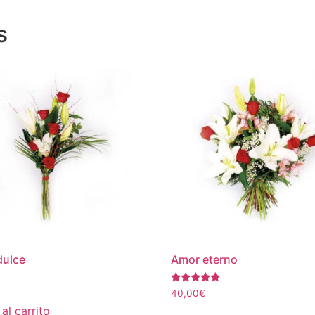
s
dulce
Amor eterno
Valorado
40,00
€
con
al carrito
5.00