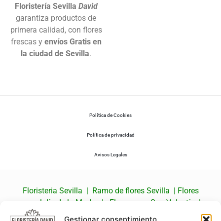
Floristería Sevilla
David
garantiza productos de
primera calidad, con flores
frescas y
envíos Gratis en
la ciudad de Sevilla
.
Política de Cookies
Política de privacidad
Avisos Legales
Floristeria Sevilla
|
Ramo de flores Sevilla
|
Flores
para el día de la Madre
|
Flores para San Valentín
|
Ramo de rosas Sevilla
|
Coronas fúnebres Sevilla
Gestionar consentimiento